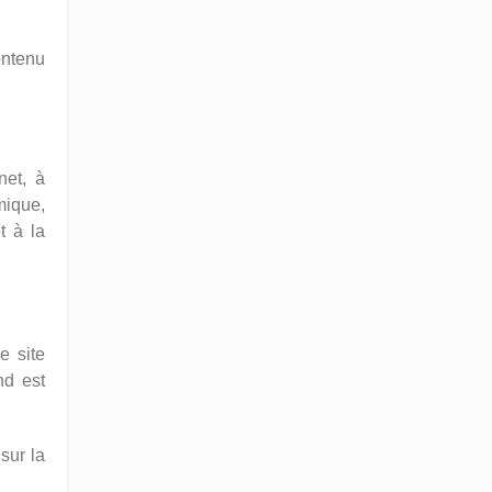
ontenu
net, à
mique,
t à la
e site
nd est
sur la