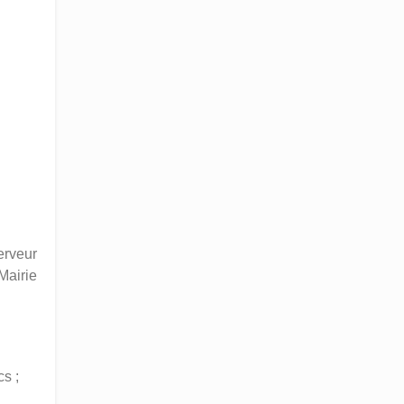
erveur
 Mairie
cs ;