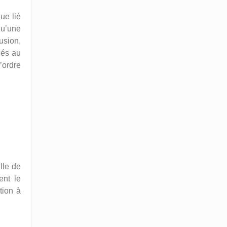
ue lié
qu’une
usion,
nés au
’ordre
lle de
ent le
tion à