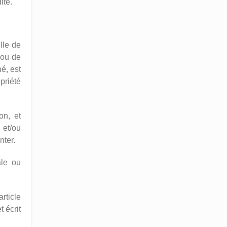
ite.
lle de
 ou de
é, est
priété
on, et
 et/ou
nter.
ale ou
rticle
t écrit