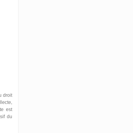
 droit
lecte,
te est
sif du