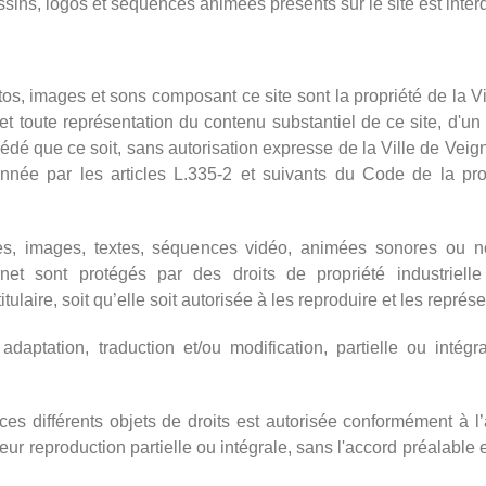
ins, logos et séquences animées présents sur le site est interd
tos, images et sons composant ce site sont la propriété de la Vi
 et toute représentation du contenu substantiel de ce site, d'un
dé que ce soit, sans autorisation expresse de la Ville de Veign
ionnée par les articles L.335-2 et suivants du Code de la pro
es, images, textes, séquences vidéo, animées sonores ou n
net sont protégés par des droits de propriété industrielle
titulaire, soit qu’elle soit autorisée à les reproduire et les représe
 adaptation, traduction et/ou modification, partielle ou intégr
es différents objets de droits est autorisée conformément à l’a
ur reproduction partielle ou intégrale, sans l'accord préalable e