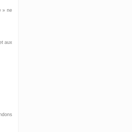
e » ne
 et aux
andons